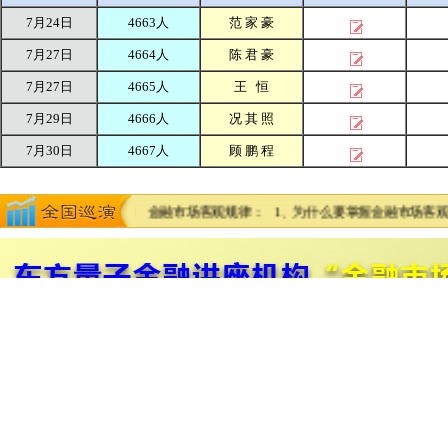
7月24日
4663人
范 家 豪
7月27日
4664人
陈 君 豪
7月27日
4665人
王 恒
7月29日
4666人
况 其 照
7月30日
4667人
顾 鹏 程
1
2
3
4
5
6
7
8
9
统简化操作模板！ 金融市场客观规律： 1、为什么要掌握金融市场客观规律？