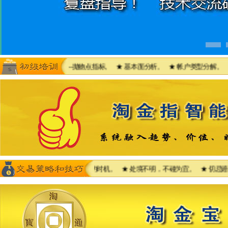
外汇交易系统教材--抛物点指标。 ★ 基本面分析。 ★ 帐户类型分解。 ★ 
★ 把握建仓、斩仓和获利的时机。 ★ 处境不明，不碰为宜。 ★ 切忌赔钱时