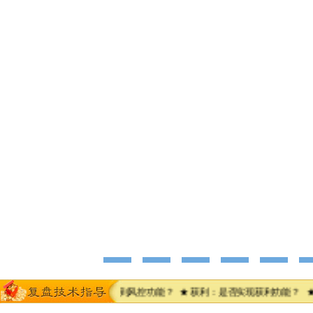
最佳？ ★ 止损：是否达到风控功能？ ★ 获利：是否实现获利功能？ ★ 盈