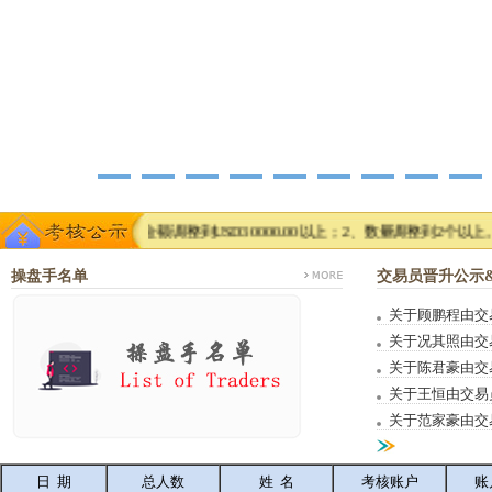
账户（1、金额调整到USD30000.00以上；2、数量调整到2个以上。）--60
操盘手名单
交易员晋升公示
关于顾鹏程由交
1
2
3
4
5
关于况其照由交
关于陈君豪由交
关于王恒由交易
关于范家豪由交
日 期
总人数
姓 名
考核账户
账