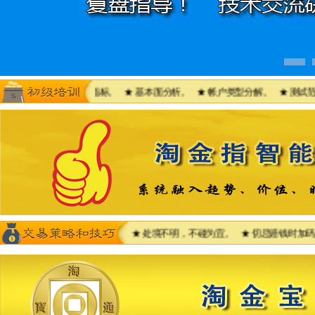
系统教材--抛物点指标。 ★ 基本面分析。 ★ 帐户类型分解。 ★ 测试范围（
建仓、斩仓和获利的时机。 ★ 处境不明，不碰为宜。 ★ 切忌赔钱时加码 ★ 