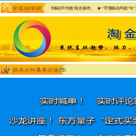
★ “抛物点”与“平滑移动平均线”组合操作。 ★ “平滑移动均线”与“黄金分割