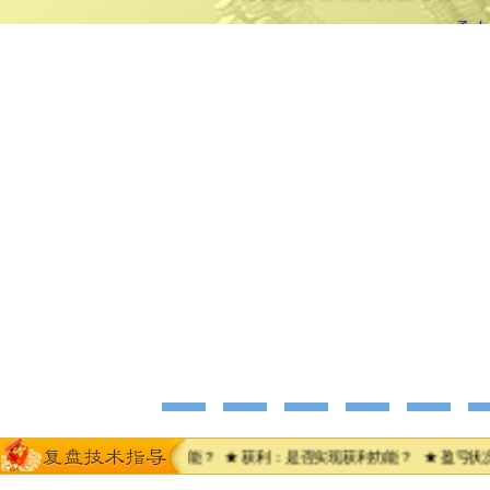
 止损：是否达到风控功能？ ★ 获利：是否实现获利功能？ ★ 盈亏状况：