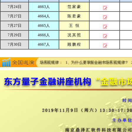
7月24日
4663人
范 家 豪
7月27日
4664人
陈 君 豪
7月27日
4665人
王 恒
7月29日
4666人
况 其 照
7月30日
4667人
顾 鹏 程
1
2
3
4
5
6
7
8
9
作模板！ 金融市场客观规律： 1、为什么要掌握金融市场客观规律？ 2、市场