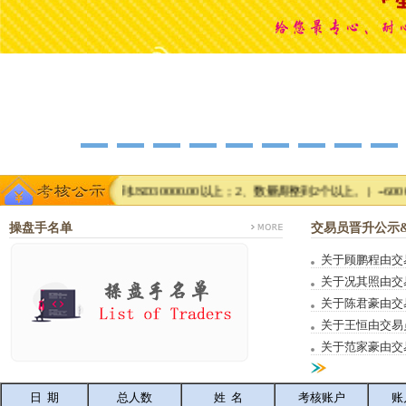
、金额调整到USD30000.00以上；2、数量调整到2个以上。）--6000元底薪
操盘手名单
交易员晋升公示
关于顾鹏程由交
1
2
3
4
5
关于况其照由交
关于陈君豪由交
关于王恒由交易
关于范家豪由交
日 期
总人数
姓 名
考核账户
账