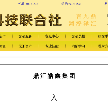
伦敦:
06:31:33
纽约:
01:31:33
悉
合作
交易服务
客服中心
交易员栏
操盘
价值
无形资产
专业技能
内部学习
理财
鼎 汇 皓 鑫 集 团
入