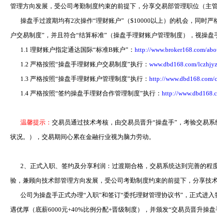
管理方向发展，受公司考勤制度约束的前提下，分享交易部管理职位（主
操盘手过渡期均有2次操作“理财账户”（$10000以上）的机会，同时
户交易制度”，并且符合“结算标准”
（操盘手理财账户管理制度）
，视操盘
1.1 理财账户指定通达国际“标准B账户”：
http://www.broker168.com/abo
1.2 严格按照“操盘手理财账户交易制度”执行：
www.dbd168.com/lczhjyz
1.3
严格按照“操盘手理财账户管理制度”执行
：
http://www.dbd168.com/c
1.4 严格按照“签约操盘手理财合作管理制度”执行：
http://www.dbd168.c
温馨提示：
交易员通过技术考核，由交易员晋升“操盘手”，考验交易
状况。），交易期间心累在金融行业视为脑力劳动。
2、正式入职、签约及分享利润：
过渡期
合格，交易系统达到完善的程
验，兼顾向技术部管理方向发展，受公司考勤制度约束的前提下，分享技
公司为操盘手正式办理“入职”和签订“委托理财管理协议书”，正式进入签
遇优厚（底薪6000元+40%比例分配+晋级制度），并颁发“交易员晋升操