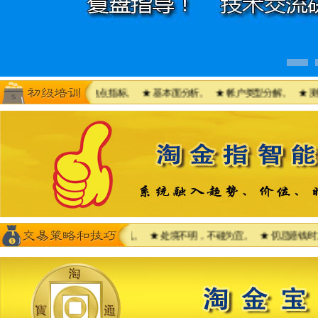
交易系统教材--抛物点指标。 ★ 基本面分析。 ★ 帐户类型分解。 ★ 测试范
把握建仓、斩仓和获利的时机。 ★ 处境不明，不碰为宜。 ★ 切忌赔钱时加码