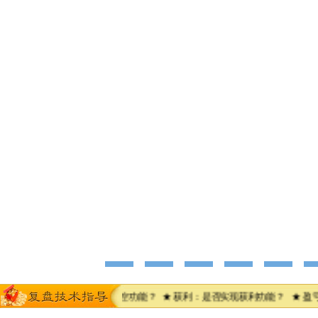
 ★ 止损：是否达到风控功能？ ★ 获利：是否实现获利功能？ ★ 盈亏状