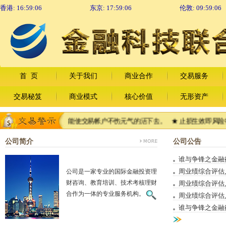
香港:
16:59:07
东京:
17:59:07
伦敦:
09:59:07
首 页
关于我们
商业合作
交易服务
交易秘笈
商业模式
核心价值
无形资产
交易鲜血淋漓，也能使交易帐户不伤元气的活下去。 ★ 止损生效即风险得到
公司简介
公司公告
谁与争锋之金融衍生品
周业绩综合评估人事降
公司是一家专业的国际金融投资理
财咨询、教育培训、技术考核理财
周业绩综合评估人事降
合作为一体的专业服务机构。
周业绩综合评估人事降
谁与争锋之金融衍生品