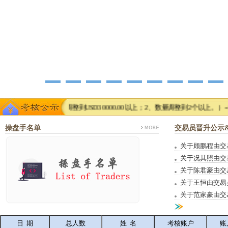
（1、金额调整到USD30000.00以上；2、数量调整到2个以上。）--6000元
操盘手名单
交易员晋升公示
关于顾鹏程由交
1
2
3
4
5
关于况其照由交
关于陈君豪由交
关于王恒由交易
关于范家豪由交
日 期
总人数
姓 名
考核账户
账