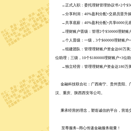
→正式入职：委托理财管理协议书+2个$50
→分享利润：40%盈利分配+交易员晋升
→共享底薪：40%盈利分配+共享6000元
→理财账户晋级：管理2个$50000理财账
→个人晋级：一级，3个$60000理财账户+9
→组建团队：管理理财账户资金达60万美元，
位助理；三级，10个$180000理财账户+3位
→独立经营：管理理财账户资金达180
金融科技联合社：广西南宁、贵州贵阳、
汉、重庆、陕西西安等公司。
秉承经营的理念，塑造诚信的平台，营造
至尊服务--用心传递金融服务能量！