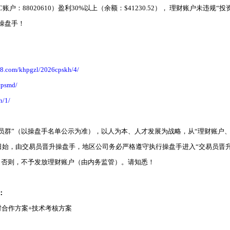
：88020610）盈利30%以上（余额：$41230.52）， 理财账户未违规
操盘手！
68.com/khpgzl/2026cpskh/4/
cpsmd/
h/1/
会员群”（以操盘手名单公示为准），以人为本、人才发展为战略，从“理财账户
7日始，由交易员晋升操盘手，地区公司务必严格遵守执行操盘手进入“交易员晋升
。否则，不予发放理财账户（由内务监管）。请知悉！
：
财合作方案+技术考核方案