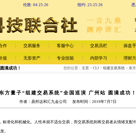
伦敦:
04:25:26
纽约:
23:25:26
悉
合作
交易服务
客服中心
交易员栏
操盘
价值
无形资产
专业技能
内部学习
理财
 圆满成功！
您的位置：
主页
>
CLJ
>
组建交易系统
>
东方
东方量子“组建交易系统”全国巡演 广州站 圆满成功
作者：鼎邦达和汇九金公司 发布时间：2019年7月7日
标准化和机械化。人性本就不适合交易，而交易系统则将交易者从情绪支配中
触发。