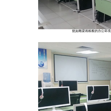
犹如雕梁画栋般的办公坏境