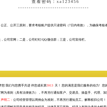
查看密码：xa123456
---------------------------------
公正、公开三原则，要求考核账户提供只读密码（7日内有效），为确保考核者
，公司官网；二是，
公司钉钉/QQ/微信群
；三是，公司宣传栏。
梦想 我们与您携手共进 伴您成长第
5913
天！ 您的满意是我们服务的动力! 您
官网为准则（具有法律效力），不再另行通知客户、交易员、操盘手、代理、加
声明二：
公司经营管理以周例会为准则，不再另行通知员工。解释权归公司！
资者应理解并同意承担相关的经济、法律及其它风险，经济上有能力承担大幅度